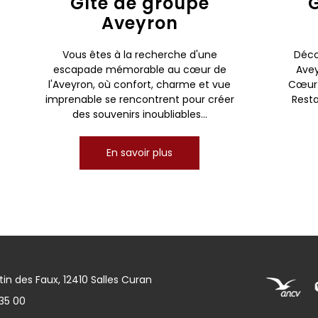
Gîte de groupe
G
Aveyron
Vous êtes à la recherche d'une
Déco
escapade mémorable au cœur de
Avey
l'Aveyron, où confort, charme et vue
Cœur 
imprenable se rencontrent pour créer
Resta
des souvenirs inoubliables...
En savoir plus
in des Faux, 12410 Salles Curan
35 00