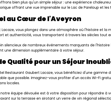
offrons bien plus qu'un simple séjour : une expérience chaleure
orique offrant une vue imprenable sur le Lac de Pareloup et les
l au Cœur de l'Aveyron
t Lacaze, vous plongez dans une atmosphère où l'histoire et la
rt et authenticité, vous transportent à travers les siècles to
oin silencieux de nombreux événements marquants de l'histoire l
tant une dimension supplémentaire à votre séjour.
e Qualité pour un Séjour Inoubl
'Hôtel Restaurant Gaubert Lacaze, vous bénéficiez d'une gamme
ble que possible. Imaginez-vous profiter d'un accès Wi-Fi gratui
ons locales.
notre équipe dévouée est à votre disposition pour répondre à vos
ant sur la terrasse en sirotant un verre de vin régional sélect