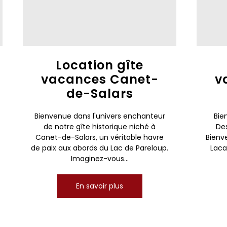
Location gîte
vacances Canet-
v
de-Salars
Bienvenue dans l'univers enchanteur
Bie
de notre gîte historique niché à
Des
Canet-de-Salars, un véritable havre
Bienv
de paix aux abords du Lac de Pareloup.
Laca
Imaginez-vous...
En savoir plus