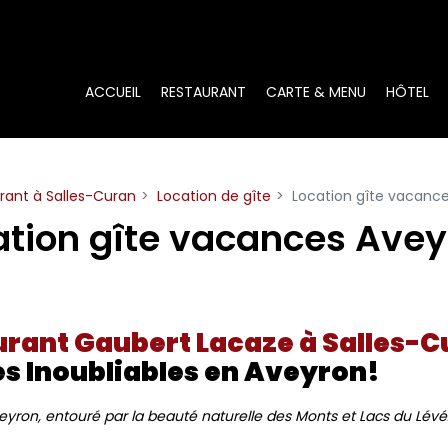
ACCUEIL
RESTAURANT
CARTE & MENU
HÔTEL
urant à Salles-Curan
Location de gîte
Location gîte vacanc
ation gîte vacances Avey
urant Gaubert Lacaze à Salles-
s Inoubliables en Aveyron!
eyron, entouré par la beauté naturelle des Monts et Lacs du Lév