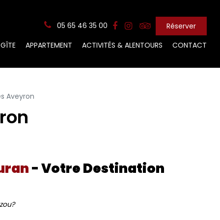
05 65 46 35 00
Réserver
GÎTE
APPARTEMENT
ACTIVITÉS & ALENTOURS
CONTACT
es Aveyron
ron
Curan
- Votre Destination
ézou?