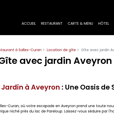
ACCUEIL
RESTAURANT
CARTE & MENU
HÔTEL
staurant à Salles-Curan
Location de gîte
Gîte avec jardin A
Gîte avec jardin Aveyron
 Jardin à Aveyron
: Une Oasis de 
alles-Curan, où votre escapade en Aveyron prend une toute nouv
torique niché près du lac de Pareloup. Laissez-vous séduire par l