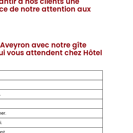
ntir à nos clients une
nce de notre attention aux
'Aveyron avec notre gîte
ui vous attendent chez Hôtel
.
er.
.
nt.