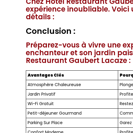
Chez Hôtel Restaurant Gauber
expérience inoubliable. Voici 
détails :
Conclusion :
Préparez-vous à vivre une ex
enchanteur et son jardin pai
Restaurant Gaubert Lacaze :
Avantages Clés
Pourq
Atmosphère Chaleureuse
Plonge
Jardin Privatif
Profit
Wi-Fi Gratuit
Restez
Petit-déjeuner Gourmand
Commen
Parking Sur Place
Garez 
Confort Moderne
Profit