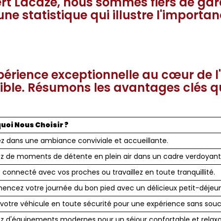
t Lacaze, nous sommes fiers de gara
une statistique qui illustre l'importa
périence exceptionnelle au cœur de l
sible. Résumons les avantages clés q
uoi Nous Choisir ?
z dans une ambiance conviviale et accueillante.
ez de moments de détente en plein air dans un cadre verdoyant
 connecté avec vos proches ou travaillez en toute tranquillité.
cez votre journée du bon pied avec un délicieux petit-déjeun
votre véhicule en toute sécurité pour une expérience sans souci
ez d'équipements modernes pour un séjour confortable et relaxa