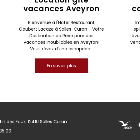
vacances Aveyron
c
Bienvenue à l'Hôtel Restaurant
Im
Gaubert Lacaze à Salles-Curan - Votre
sp
Destination de Rêve pour des
Lévé
Vacances Inoubliables en Aveyron!
vena
Vous rêvez d'une escapade...
En savoir plus
in des Faux, 12410 Salles Curan
35 00