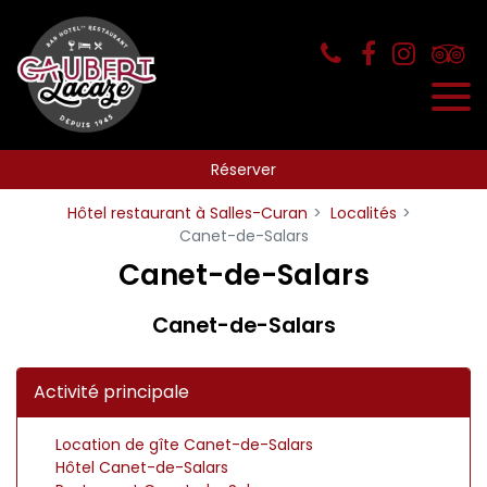
Panneau de gestion des cookies
Réserver
Hôtel restaurant à Salles-Curan
Localités
Canet-de-Salars
Canet-de-Salars
Canet-de-Salars
Activité principale
Location de gîte Canet-de-Salars
Hôtel Canet-de-Salars